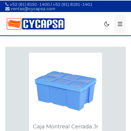
+52 (81) 8191-1400
/
+52 (81) 8191-1401
ventas@cycapsa.com
Caja Montreal Cerrada Jr