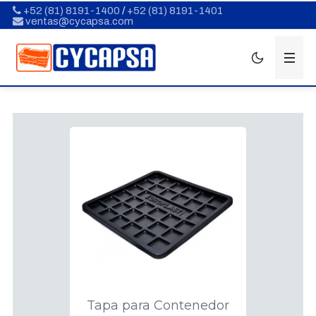
+52 (81) 8191-1400
/
+52 (81) 8191-1401
ventas@cycapsa.com
Tapa para Contenedor