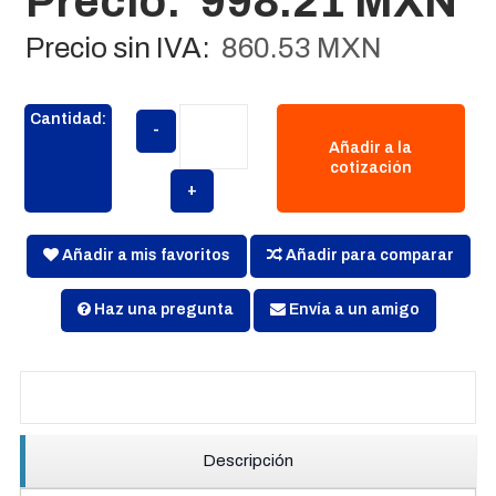
Precio:
998.21 MXN
Precio sin IVA:
860.53 MXN
Cantidad:
-
Añadir a la
cotización
+
Añadir a mis favoritos
Añadir para comparar
Haz una pregunta
Envía a un amigo
Descripción